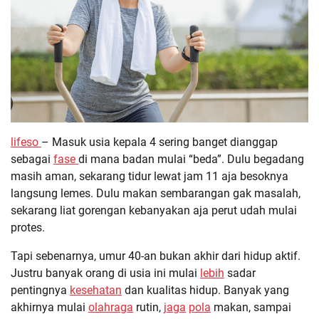
lifeso
– Masuk usia kepala 4 sering banget dianggap
sebagai
fase
di mana badan mulai “beda”. Dulu begadang
masih aman, sekarang tidur lewat jam 11 aja besoknya
langsung lemes. Dulu makan sembarangan gak masalah,
sekarang liat gorengan kebanyakan aja perut udah mulai
protes.
Tapi sebenarnya, umur 40-an bukan akhir dari hidup aktif.
Justru banyak orang di usia ini mulai
lebih
sadar
pentingnya
kesehatan
dan kualitas hidup. Banyak yang
akhirnya mulai
olahraga
rutin,
jaga
pola
makan, sampai