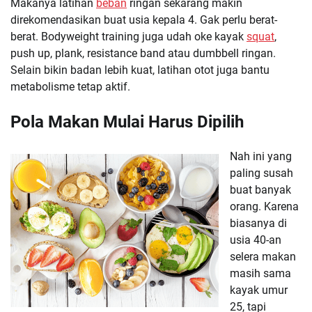
Makanya latihan
beban
ringan sekarang makin
direkomendasikan buat usia kepala 4. Gak perlu berat-
berat. Bodyweight training juga udah oke kayak
squat
,
push up, plank, resistance band atau dumbbell ringan.
Selain bikin badan lebih kuat, latihan otot juga bantu
metabolisme tetap aktif.
Pola Makan Mulai Harus Dipilih
Nah ini yang
paling susah
buat banyak
orang. Karena
biasanya di
usia 40-an
selera makan
masih sama
kayak umur
25, tapi