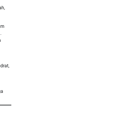
ah,
am
.
a
drat,
ga