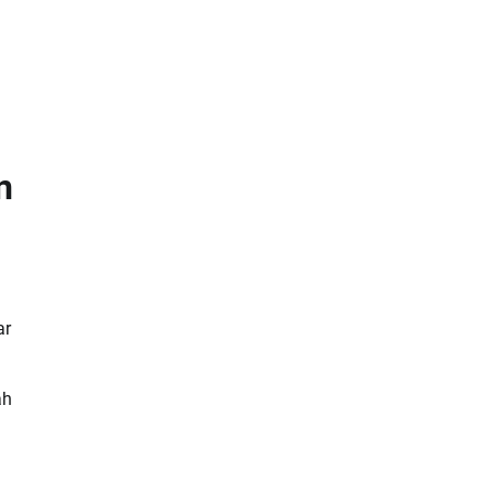
n
ar
ah