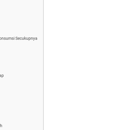
Dikonsumsi Secukupnya
ap
ah