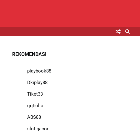
REKOMENDASI
playbook88
Dkiplay88
Tiket33
qqholic
ABS88
slot gacor