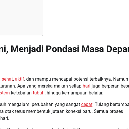
ni, Menjadi Pondasi Masa Depa
h
sehat
,
aktif
, dan mampu mencapai potensi terbaiknya. Namun
eturunan. Apa yang mereka makan setiap
hari
juga berperan bes
istem
kekebalan
tubuh
, hingga kemampuan belajar.
ubuh mengalami perubahan yang sangat
cepat
. Tulang bertamb
a otak terus membentuk jutaan koneksi baru. Semua proses
hari.