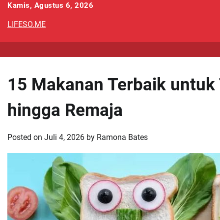
Skip
Kamis, Agustus 6, 2026
to
LIFESO.ME
content
15 Makanan Terbaik untu
hingga Remaja
Posted on
Juli 4, 2026
by
Ramona Bates