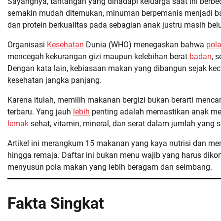
Sayangnya, tantangan yang dihadapi keluarga saat ini berbe
semakin mudah ditemukan, minuman berpemanis menjadi bagi
dan protein berkualitas pada sebagian anak justru masih b
Organisasi
Kesehatan
Dunia (WHO) menegaskan bahwa
pol
mencegah kekurangan gizi maupun kelebihan berat
badan
, 
Dengan kata lain, kebiasaan makan yang dibangun sejak keci
kesehatan jangka panjang.
Karena itulah, memilih makanan bergizi bukan berarti menc
terbaru. Yang jauh
lebih
penting adalah memastikan anak men
lemak
sehat, vitamin, mineral, dan serat dalam jumlah yang 
Artikel ini merangkum 15 makanan yang kaya nutrisi dan m
hingga remaja. Daftar ini bukan menu wajib yang harus diko
menyusun pola makan yang lebih beragam dan seimbang.
Fakta Singkat