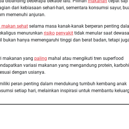
da dibanding beberapa dekade lalu. Pilihan
makanan
cepat saji
an dari kebiasaan sehari-hari, sementara konsumsi sayur, bu
elum memenuhi anjuran.
a makan sehat
selama masa kanak-kanak berperan penting dal
sekaligus menurunkan
risiko
penyakit
tidak menular saat dewasa
l bukan hanya memengaruhi tinggi dan berat badan, tetapi jug
ari makanan yang
paling
mahal atau mengikuti tren superfood
dapatkan variasi makanan yang mengandung protein, karbohi
sesuai dengan usianya.
emiliki peran penting dalam mendukung tumbuh kembang anak
nsumsi setiap hari, melainkan inspirasi untuk membantu keluar