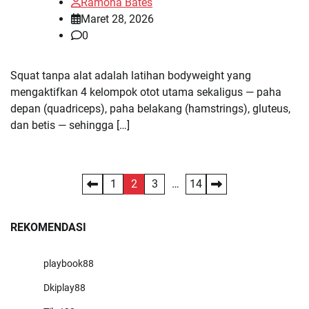
Ramona Bates
Maret 28, 2026
0
Squat tanpa alat adalah latihan bodyweight yang
mengaktifkan 4 kelompok otot utama sekaligus — paha
depan (quadriceps), paha belakang (hamstrings), gluteus,
dan betis — sehingga […]
Paginasi
1
2
3
…
14
pos
REKOMENDASI
playbook88
Dkiplay88